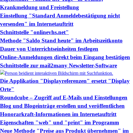
Krankmeldung und Freistellung
Einstellung "Standard Anmeldebestätigung nicht
versenden" im Internetauftritt
Schnittstelle "onlinevhs.net"
Methode "Saldo Stand heute" im Arbeitszeitkonto
Dauer von Unterrichtseinheiten festlegen
Online-Anmeldungen direkt beim Eingang bestätigen
Schnittstelle zur mail2many Newsletter-Software
Die Applikation "Displayreferenzen" ersetzt "Display
Orte"
Roundcube – Zugriff auf E-Mails und Einstellungen
Blog und Blogeinträge erstellen und veröffentlichen
Honorarkraft-Informationen im Internetauftritt
Eigenschaften "web" und "print" im Programm
Neue Methode "Preise aus Produkt übernehmen" im