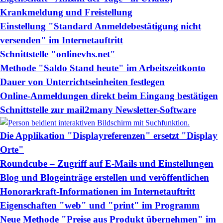
Krankmeldung und Freistellung
Einstellung "Standard Anmeldebestätigung nicht
versenden" im Internetauftritt
Schnittstelle "onlinevhs.net"
Methode "Saldo Stand heute" im Arbeitszeitkonto
Dauer von Unterrichtseinheiten festlegen
Online-Anmeldungen direkt beim Eingang bestätigen
Schnittstelle zur mail2many Newsletter-Software
Die Applikation "Displayreferenzen" ersetzt "Display
Orte"
Roundcube – Zugriff auf E-Mails und Einstellungen
Blog und Blogeinträge erstellen und veröffentlichen
Honorarkraft-Informationen im Internetauftritt
Eigenschaften "web" und "print" im Programm
Neue Methode "Preise aus Produkt übernehmen" im