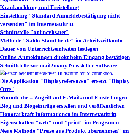
Krankmeldung und Freistellung
Einstellung "Standard Anmeldebestätigung nicht
versenden" im Internetauftritt
Schnittstelle "onlinevhs.net"
Methode "Saldo Stand heute" im Arbeitszeitkonto
Dauer von Unterrichtseinheiten festlegen
Online-Anmeldungen direkt beim Eingang bestätigen
Schnittstelle zur mail2many Newsletter-Software
Die Applikation "Displayreferenzen" ersetzt "Display
Orte"
Roundcube – Zugriff auf E-Mails und Einstellungen
Blog und Blogeinträge erstellen und veröffentlichen
Honorarkraft-Informationen im Internetauftritt
Eigenschaften "web" und "print" im Programm
Neue Methode "Preise aus Produkt übernehmen" im