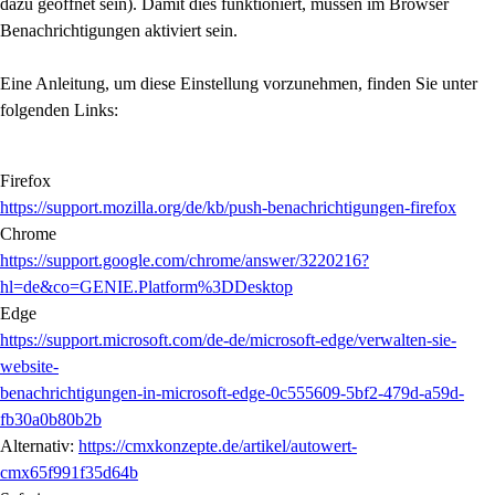
dazu
geöffnet sein). Damit dies funktioniert, müssen im Browser
Benachrichtigungen aktiviert sein.
Eine Anleitung, um diese Einstellung vorzunehmen, finden Sie unter
folgenden Links:
Firefox
https://support.mozilla.org/de/kb/push-benachrichtigungen-firefox
Chrome
https://support.google.com/chrome/answer/3220216?
hl=de&co=GENIE.Platform%3DDesktop
Edge
https://support.microsoft.com/de-de/microsoft-edge/verwalten-sie-
website-
benachrichtigungen-in-microsoft-edge-0c555609-5bf2-479d-a59d-
fb30a0b80b2b
Alternativ:
https://cmxkonzepte.de/artikel/autowert-
cmx65f991f35d64b