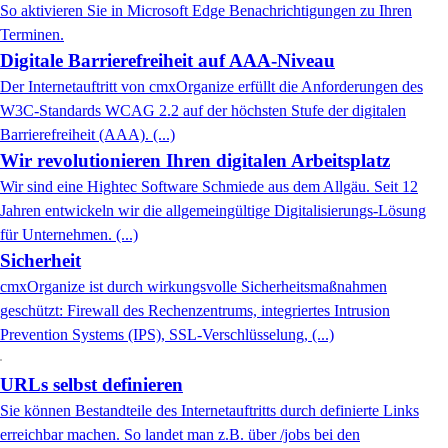
So aktivieren Sie in Microsoft Edge Benachrichtigungen zu Ihren
Terminen.
Digitale Barrierefreiheit auf AAA-Niveau
Der Internetauftritt von cmxOrganize erfüllt die Anforderungen des
W3C-Standards WCAG 2.2 auf der höchsten Stufe der digitalen
Barrierefreiheit (AAA). (...)
Wir revolutionieren Ihren digitalen Arbeitsplatz
Wir sind eine Hightec Software Schmiede aus dem Allgäu. Seit 12
Jahren entwickeln wir die allgemeingültige Digitalisierungs-Lösung
für Unternehmen. (...)
Sicherheit
cmxOrganize ist durch wirkungsvolle Sicherheitsmaßnahmen
geschützt: Firewall des Rechenzentrums, integriertes Intrusion
Prevention Systems (IPS), SSL-Verschlüsselung, (...)
URLs selbst definieren
Sie können Bestandteile des Internetauftritts durch definierte Links
erreichbar machen. So landet man z.B. über /jobs bei den