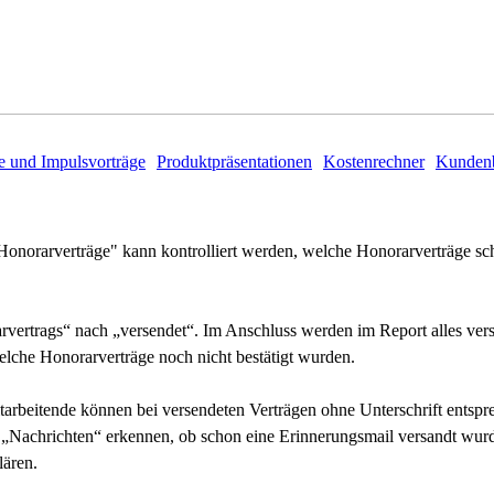
e und Impulsvorträge
Produktpräsentationen
Kostenrechner
Kundenb
onorarverträge" kann kontrolliert werden, welche Honorarverträge sc
arvertrags“ nach „versendet“. Im Anschluss werden im Report alles ver
 welche Honorarverträge noch nicht bestätigt wurden.
arbeitende können bei versendeten Verträgen ohne Unterschrift entsprec
 „Nachrichten“ erkennen, ob schon eine Erinnerungsmail versandt wurde.
lären.