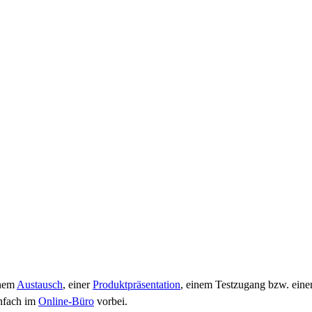
inem
Austausch
, einer
Produktpräsentation
, einem Testzugang bzw. einem
infach im
Online-Büro
vorbei.