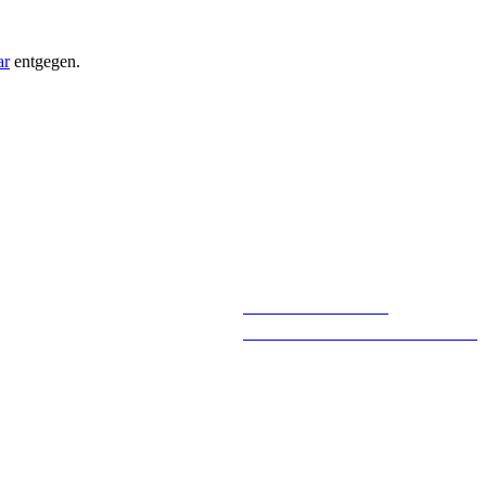
ar
entgegen.
Andreas
Fähndrich
Geschäftsführender Gesellschafter