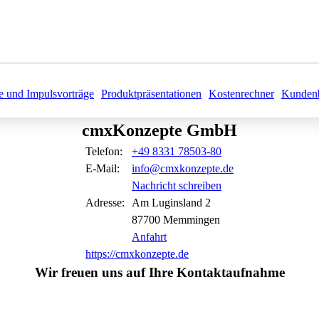
e und Impulsvorträge
Produktpräsentationen
Kostenrechner
Kundenb
cmxKonzepte GmbH
Telefon:
+49 8331 78503-80
E-Mail:
info@cmxkonzepte.de
Nachricht schreiben
Adresse:
Am Luginsland
2
87700
Memmingen
Anfahrt
https://cmxkonzepte.de
Wir freuen uns auf Ihre Kontaktaufnahme