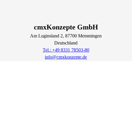
cmxKonzepte GmbH
Am Luginsland
2
, 87700
Memmingen
Deutschland
Tel.: +49 8331 78503-80
info@cmxkonzepte.de
https://cmxkonzepte.de
Lage & Routenplaner