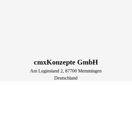
cmxKonzepte GmbH
Am Luginsland
2
, 87700
Memmingen
Deutschland
Tel.: +49 8331 78503-80
info@cmxkonzepte.de
https://cmxkonzepte.de
Lage & Routenplaner