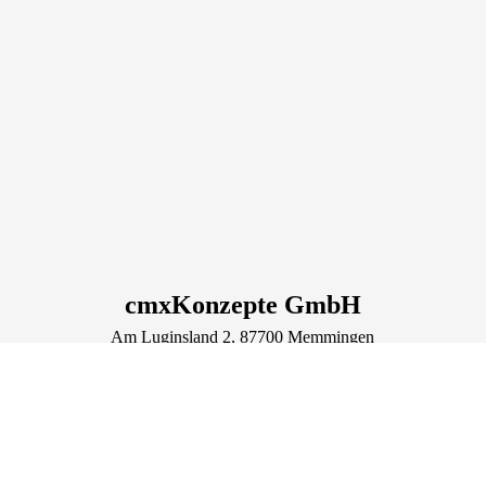
cmxKonzepte GmbH
Am Luginsland
2
, 87700
Memmingen
Deutschland
Tel.: +49 8331 78503-80
info@cmxkonzepte.de
https://cmxkonzepte.de
Lage & Routenplaner