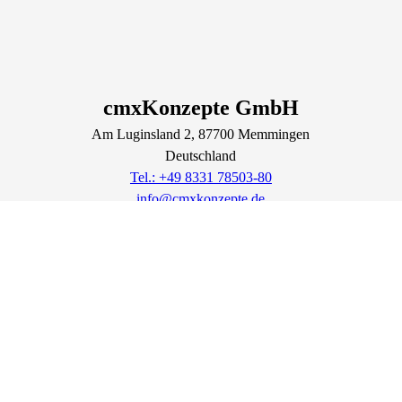
cmxKonzepte GmbH
Am Luginsland
2
, 87700
Memmingen
Deutschland
Tel.: +49 8331 78503-80
info@cmxkonzepte.de
https://cmxkonzepte.de
Lage & Routenplaner