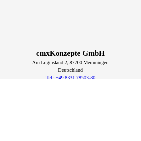
cmxKonzepte GmbH
Am Luginsland
2
, 87700
Memmingen
Deutschland
Tel.: +49 8331 78503-80
info@cmxkonzepte.de
https://cmxkonzepte.de
Lage & Routenplaner