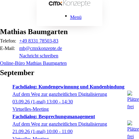
Menü
Mathias
Baumgarten
Telefon:
+49 8331 78503-83
E-Mail:
mb@cmxkonzepte.de
Nachricht schreiben
Online-Büro Mathias Baumgarten
September
Fachdialog: Kundengewinnung und Kundenbindung
Auf dem Weg zur ganzheitlichen Digitalisierung
03.09.26
(1-mal)
13:00
- 14:30
Virtuelles-Meeting
Fachdialog: Besprechungsmanagement
Auf dem Weg zur ganzheitlichen Digitalisierung
21.09.26
(1-mal)
10:00
- 11:00
Virtuelles-Meeting