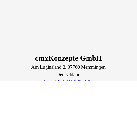
cmxKonzepte GmbH
Am Luginsland
2
, 87700
Memmingen
Deutschland
Tel.: +49 8331 78503-80
info@cmxkonzepte.de
https://cmxkonzepte.de
Lage & Routenplaner