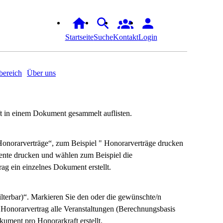
Startseite
Suche
Kontakt
Login
ereich
Über uns
ft in einem Dokument gesammelt auflisten.
Honorarverträge“, zum Beispiel " Honorarverträge drucken
ente drucken und wählen zum Beispiel die
g ein einzelnes Dokument erstellt.
lterbar)“. Markieren Sie den oder die gewünschte/n
Honorarvertrag alle Veranstaltungen (Berechnungsbasis
ument pro Honorarkraft erstellt.