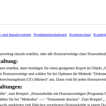
e und Impulsvorträge
Produktpräsentationen
Kostenrechner
Kundenb
vertrag einzeln erstellen, oder alle Honorarverträge einer Honorarkra
altung:
nt erstellen, dann benötigen Sie einen geeigneten Report im Objekt „
ten Honorarverträge und wählen Sie bei Optionen die Methode "Dokum
erechnungsbasis UE) (Muster)“ aus. Dann wird für jeden Honorarvertra
altungen:
fte“, zum Beispiel: „Honorarkräfte mit Honorarverträgen (Programm fi
wählen Sie bei "Methoden" ---> "Dokumente drucken". Zum Beispiel „. 
weils markierten (mit Häkchen versehenen) Honorarkräfte in einem Dok