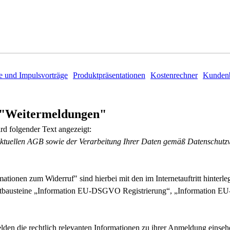
e und Impulsvorträge
Produktpräsentationen
Kostenrechner
Kundenb
n "Weitermeldungen"
rd folgender Text angezeigt:
ktuellen AGB sowie der Verarbeitung Ihrer Daten gemäß Datenschutzve
onen zum Widerruf" sind hierbei mit den im Internetauftritt hinterleg
tbausteine
„Information EU-DSGVO Registrierung“, „Information
rmelden die rechtlich relevanten Informationen zu ihrer Anmeldung eins