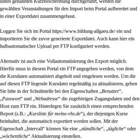
unten genannten Kurzbeschreibung durchgeführt, werden die
gewählten Veranstaltungen für den Import beim Portal aufbereitet und
in einer Exportdatei zusammengefasst.
Loggen Sie sich im Portal https://www.bildung-allgaeu.de/ ein und
importieren Sie die zuvor generierte Exportdatei. Auch kann hier ein
halbautomatischer Upload per FTP konfiguriert werden.
Alternativ ist auch eine Vollautomatisierung des Export möglich.
Hierfür muss in diesem Portal ein FTP angegeben werden, von dem
die Kursdaten automatisiert abgeholt und eingelesen werden. Um die
auf diesen FTP liegende Kursdatei regelmäßig zu aktualisieren, geben
Sie bitte in der Schnittstelle bei den Eigenschaften „
Benutzer
“,
„
Passwort
“ und „
Webadresse
“ die zugehörigen Zugangsdaten und den
Host zum FTP ein. Hinterlegen Sie zusätzlich einen entsprechenden
Report (z.B.: „
Kursliste für meine-vhs.de
“), der diejenigen Kurse
beinhaltet, die automatisch exportiert werden sollen. Mit der
Eigenschaft „Intervall“ können Sie eine „
stündliche
“, „
tägliche
“ oder
„
wöchentliche
“ Aktualisierung einstellen.