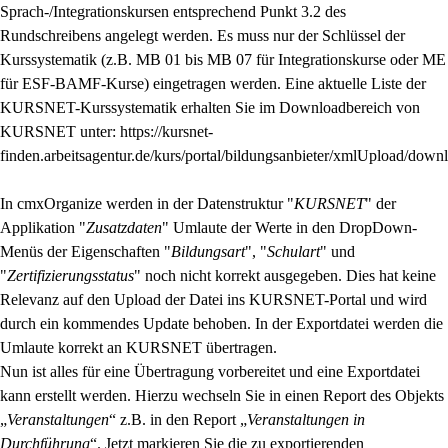
Sprach-/Integrationskursen entsprechend Punkt 3.2 des
Rundschreibens angelegt werden. Es muss nur der Schlüssel der
Kurssystematik (z.B. MB 01 bis MB 07 für Integrationskurse oder ME
für ESF-BAMF-Kurse) eingetragen werden. Eine aktuelle Liste der
KURSNET-Kurssystematik erhalten Sie im Downloadbereich von
KURSNET unter: https://kursnet-
finden.arbeitsagentur.de/kurs/portal/bildungsanbieter/xmlUpload/down
In cmxOrganize werden in der Datenstruktur "
KURSNET
" der
Applikation "
Zusatzdaten
" Umlaute der Werte in den DropDown-
Menüs der Eigenschaften "
Bildungsart
", "
Schulart
" und
"
Zertifizierungsstatus
" noch nicht korrekt ausgegeben. Dies hat keine
Relevanz auf den Upload der Datei ins KURSNET-Portal und wird
durch ein kommendes Update behoben. In der Exportdatei werden die
Umlaute korrekt an KURSNET übertragen.
Nun ist alles für eine Übertragung vorbereitet und eine Exportdatei
kann erstellt werden. Hierzu wechseln Sie in einen Report des Objekts
„
Veranstaltungen
“ z.B. in den Report „
Veranstaltungen in
Durchführung
“. Jetzt markieren Sie die zu exportierenden